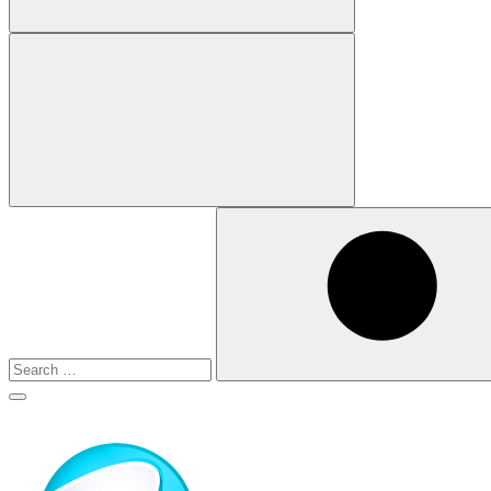
Search
for:
Search