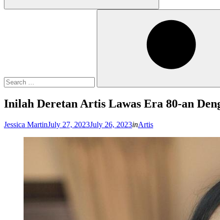
Search
for:
Search
Inilah Deretan Artis Lawas Era 80-an De
Posted
Jessica Martin
July 27, 2023
July 26, 2023
in
Artis
on