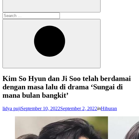
Search
for:
Search
Kim So Hyun dan Ji Soo telah berdamai
dengan masa lalu di drama ‘Sungai di
mana bulan bangkit’
Posted
lidya puji
September 10, 2022
September 2, 2022
in
Hiburan
on