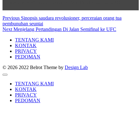
Baca
Menghadap Lawan di Semifinal Road to UFC
Post
Previous
Previous
Sinopsis saudara revolusioner, perceraian orang tua
post:
pembunuhan seuntai
navigation
Next
Next
Menjelang Pertandingan Di Jalan Semifinal ke UFC
post:
TENTANG KAMI
KONTAK
PRIVACY
PEDOMAN
© 2026 2022 Belrot
Theme by
Design Lab
TENTANG KAMI
KONTAK
PRIVACY
PEDOMAN