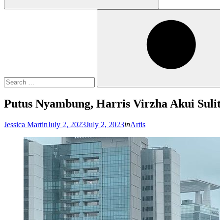
Search
for:
Search
Putus Nyambung, Harris Virzha Akui Sul
Posted
Jessica Martin
July 2, 2023
July 2, 2023
in
Artis
on