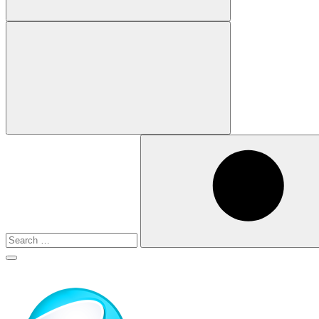
Search
for:
Search