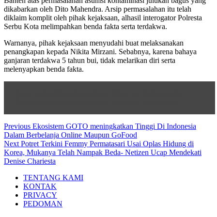
Banten atas permasalahan asumsi kontaminasi julukan bagus yang
dikabarkan oleh Dito Mahendra. Arsip permasalahan itu telah
diklaim komplit oleh pihak kejaksaan, alhasil interogator Polresta
Serbu Kota melimpahkan benda fakta serta terdakwa.
Warnanya, pihak kejaksaan menyudahi buat melaksanakan
penangkapan kepada Nikita Mirzani. Sebabnya, karena bahaya
ganjaran terdakwa 5 tahun bui, tidak melarikan diri serta
melenyapkan benda fakta.
Baca
Intip Potret Putri Anne Liburan Di Australia,
Penampilannya Jadi Sorotan Diduga Lepas Hijab
Post
Previous
Previous
Ekosistem GOTO meningkatkan Tinggi Di Indonesia
post:
Dalam Berbelanja Online Maupun GoFood
navigation
Next
Next
Potret Terkini Femmy Permatasari Usai Oplas Hidung di
post:
Korea, Mukanya Telah Nampak Beda- Netizen Ucap Mendekati
Denise Chariesta
TENTANG KAMI
KONTAK
PRIVACY
PEDOMAN