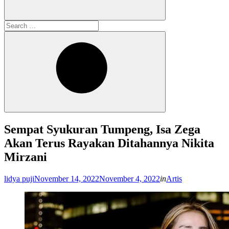
Search
for:
Search
Sempat Syukuran Tumpeng, Isa Zega
Akan Terus Rayakan Ditahannya Nikita
Mirzani
Posted
lidya puji
November 14, 2022
November 4, 2022
in
Artis
on