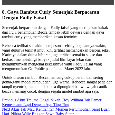
8. Gaya Rambut Curly Semenjak Berpacaran
Dengan Fadly Faisal
Semenjak berpacaran dengan Fadly faisal yang merupakan kakak
dari Fuji, penampilan Becca tampak lebih dewasa dengan gaya
rambut curly yang memberikan kesan feminim.
Rebecca terlihat semakin mempesona seiring berjalannya waktu,
yang dulunya terlihat imut, kini terlihat memancarkan pesona seksi.
Karirnya dalam dunia hiburan juga terlihat semakin sukse dan
berhasil membintangi banyak judul film layar lebar dan
mengumumkan mengenai kekasihnya yaitu Fadly Faisal yang
mengumumkan Go Public pada bulan Maret 2022 lalu.
Untuk urusan rambut, Becca memang cukup berani dan sering
gonta-ganti model rambut dan juga warna. Rebecca sangat pede dan
tampil nyentrik, namun tidak bisa dipungkiri bahwa wajah cantik
becca memang cocok dengan segala model rambut apa saja.
Post
Previous
Previous
Akui Trauma Gagal Nikah, Boy William Tak Pamer
post:
Kemesraann Lagi Dengan Ayu Ting Ting
navigation
Next
Next
Akui Tak Mau Kehilangan Momen Pertumbuhan Sang Buah
post:
Hati, Nikita Willy Enggan Sewa Baby Sitter