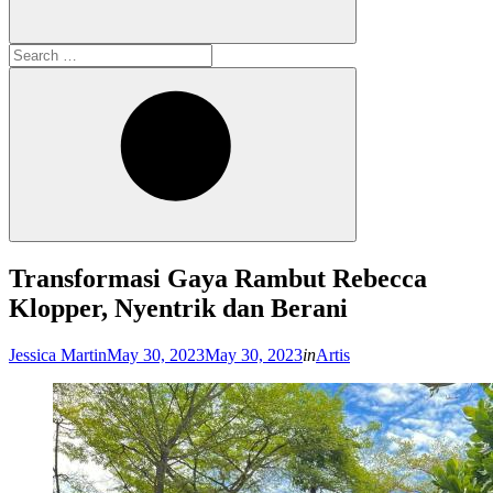
Search
for:
Search
Transformasi Gaya Rambut Rebecca
Klopper, Nyentrik dan Berani
Posted
Jessica Martin
May 30, 2023
May 30, 2023
in
Artis
on