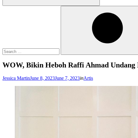
Search
for:
Search
WOW, Bikin Heboh Raffi Ahmad Undang 
Posted
Jessica Martin
June 8, 2023
June 7, 2023
in
Artis
on