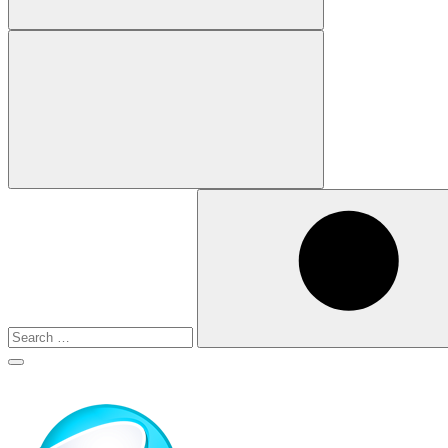
Search
for:
Search