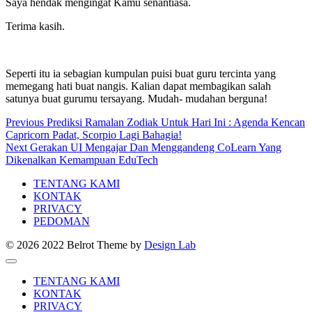
Saya hendak mengingat Kamu senantiasa.
Terima kasih.
Seperti itu ia sebagian kumpulan puisi buat guru tercinta yang
memegang hati buat nangis. Kalian dapat membagikan salah
satunya buat gurumu tersayang. Mudah- mudahan berguna!
Post
Previous
Previous
Prediksi Ramalan Zodiak Untuk Hari Ini : Agenda Kencan
post:
Capricorn Padat, Scorpio Lagi Bahagia!
navigation
Next
Next
Gerakan UI Mengajar Dan Menggandeng CoLearn Yang
post:
Dikenalkan Kemampuan EduTech
TENTANG KAMI
KONTAK
PRIVACY
PEDOMAN
© 2026 2022 Belrot
Theme by
Design Lab
TENTANG KAMI
KONTAK
PRIVACY