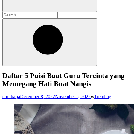
Search
for:
Search
Daftar 5 Puisi Buat Guru Tercinta yang
Memegang Hati Buat Nangis
Posted
daruharja
December 8, 2022
November 5, 2022
in
Trending
on