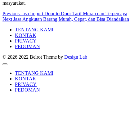
masyarakat.
Post
Previous
Previous
Jasa Import Door to Door Tarif Murah dan Terpercaya
Next
post:
Next
Jasa Angkutan Barang Murah, Cepat, dan Bisa Diandalkan
navigation
post:
TENTANG KAMI
KONTAK
PRIVACY
PEDOMAN
© 2026 2022 Belrot
Theme by
Design Lab
TENTANG KAMI
KONTAK
PRIVACY
PEDOMAN