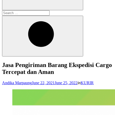
Search
for:
Search
Jasa Pengiriman Barang Ekspedisi Cargo
Tercepat dan Aman
Posted
Andika Marpaung
June 22, 2021
June 25, 2022
in
KURIR
on