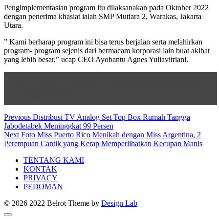
Pengimplementasian program itu dilaksanakan pada Oktober 2022
dengan penerima khasiat ialah SMP Mutiara 2, Warakas, Jakarta
Utara.
” Kami berharap program ini bisa terus berjalan serta melahirkan
program- program sejenis dari bermacam korporasi lain buat akibat
yang lebih besar,” ucap CEO Ayobantu Agnes Yuliavitriani.
Baca
Presiden : Indonesia Bergerak Lebih Maju Melalui
5G Smart Mining
Post
Previous
Previous
Distribusi TV Analog Set Top Box Rumah Tangga
post:
Jabodetabek Meninggkat 99 Persen
navigation
Next
Next
Foto Miss Puerto Rico Menikah dengan Miss Argentina, 2
post:
Perempuan Cantik yang Kerap Memperlihatkan Kecupan Manis
TENTANG KAMI
KONTAK
PRIVACY
PEDOMAN
© 2026 2022 Belrot
Theme by
Design Lab