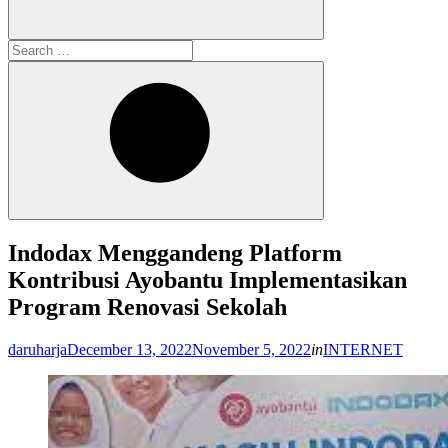
Search
for:
Search
Indodax Menggandeng Platform
Kontribusi Ayobantu Implementasikan
Program Renovasi Sekolah
Posted
daruharja
December 13, 2022
November 5, 2022
in
INTERNET
on