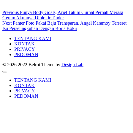
Post
Previous
Previous
Punya Body Goals, Ariel Tatum Curhat Pernah Merasa
post:
Geram Akunnya Diblokir Tinder
navigation
Next
Next
Pamer Foto Pakai Baju Transparan, Angel Karamoy Terseret
post:
Isu Perselingkuhan Dengan Boris Bokir
TENTANG KAMI
KONTAK
PRIVACY
PEDOMAN
© 2026 2022 Belrot
Theme by
Design Lab
TENTANG KAMI
KONTAK
PRIVACY
PEDOMAN