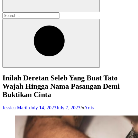
Search
for:
Search
Inilah Deretan Seleb Yang Buat Tato
Wajah Hingga Nama Pasangan Demi
Buktikan Cinta
Posted
Jessica Martin
July 14, 2023
July 7, 2023
in
Artis
on