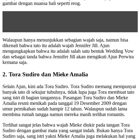
gambar dengan nuansa bali seperti reog.
Baca
Sempat Dibanding-bandingkan, Fuji Pajang Foto
Dengan Marsha Aruan dan Tidak Kalah Cantik
Walaupun hanya menunjukkan sebagian wajah saja, namun bisa
dikenali bahwa tato itu adalah wajah Jennifer Jill. Ajun
mengungkapkan bahwa itu adalah salah satu bentuk Wedding Vow
dan sebagai tanda bahwa Jennifer Jill akan mengikuti Ajun Perwira
kemana saja.
2. Tora Sudiro dan Mieke Amalia
Selain Ajun, kini ada Tora Sudiro. Tora Sudiro memang mempunyai
banyak tato di sekujur tubuhnya, tidak lupa juga Tora membuat tato
sang istri di bagian tangannya. Pasangan Tora Sudiro dan Mieke
Amalia resmi menikah pada tanggal 19 Desember 2009 dengan
umur pernikahan sudah hampir 12 tahun. Walaupun sudah lama
membina rumah tangga namun mereka masih terlihat romantis.
Terlihat sangat jelas bahwa wajah Mieke diukir pada tangan Tora
Sudiro dengan gambar mata yang sangat indah. Bukan hanya Tora
Sudiro saja, sang istri yakni Mieke Amalia juga melakukan hal yang