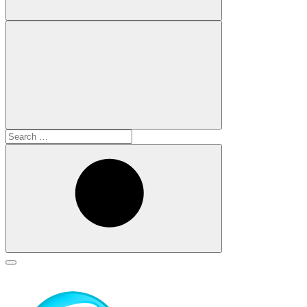
Search
for:
Search