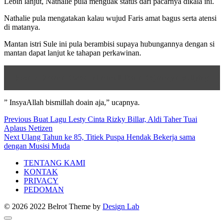
Lebih lanjut, Nathalie pula menguak status dari pacarnya dikala ini.
Nathalie pula mengatakan kalau wujud Faris amat bagus serta atensi
di matanya.
Mantan istri Sule ini pula berambisi supaya hubungannya dengan si
mantan dapat lanjut ke tahapan perkawinan.
Baca
5 Drama Korea Ini Ambil Tema Kejamnya Bullying
” InsyaAllah bismillah doain aja,” ucapnya.
Post
Previous
Previous
Buat Lagu Lesty Cinta Rizky Billar, Aldi Taher Tuai
post:
Aplaus Netizen
navigation
Next
Next
Ulang Tahun ke 85, Titiek Puspa Hendak Bekerja sama
post:
dengan Musisi Muda
TENTANG KAMI
KONTAK
PRIVACY
PEDOMAN
© 2026 2022 Belrot
Theme by
Design Lab