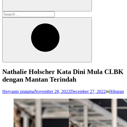
Search
for:
Search
Nathalie Holscher Kata Dini Mula CLBK
dengan Mantan Terindah
Posted
Heryanto pratama
November 28, 2022
December 27, 2022
in
Hiburan
on