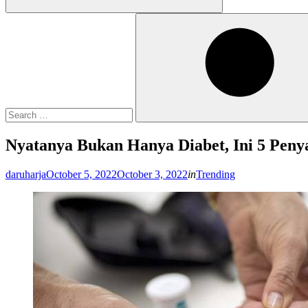
Search
for:
Search
Nyatanya Bukan Hanya Diabet, Ini 5 Pen
Posted
daruharja
October 5, 2022
October 3, 2022
in
Trending
on