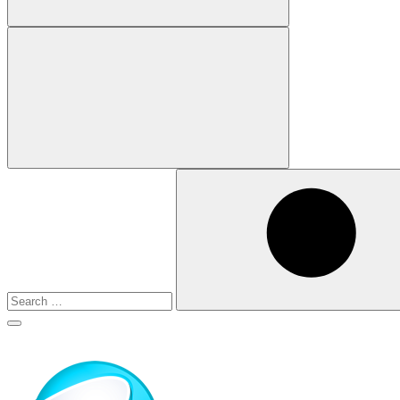
Search
for:
Search