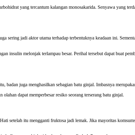
karbohidrat yang tercantum kalangan monosakarida. Senyawa yang terd
uga sering jadi aktor utama terhadap terbentuknya keadaan ini. Sementa
n insulin melonjak terlampau besar. Perihal tersebut dapat buat pembu
situ, badan juga menghasilkan sebagian batu ginjal. Imbasnya merupakan
an olahan dapat memperbesar resiko seorang terserang batu ginjal.
ati setelah itu mengganti fruktosa jadi lemak. Jika mayoritas komsum