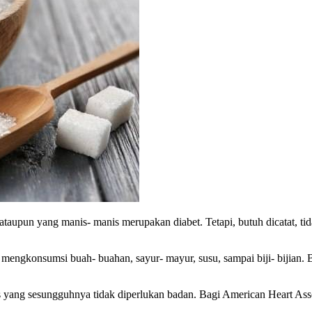
aupun yang manis- manis merupakan diabet. Tetapi, butuh dicatat, tida
 mengkonsumsi buah- buahan, sayur- mayur, susu, sampai biji- bijian.
ang sesungguhnya tidak diperlukan badan. Bagi American Heart Associat