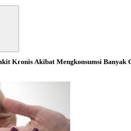
yakit Kronis Akibat Mengkonsumsi Banyak 